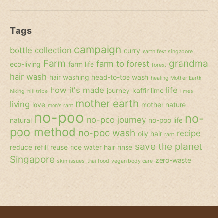
search
Tags
campaign
bottle collection
curry
earth fest singapore
Farm
grandma
farm to forest
eco-living
farm life
forest
hair wash
hair washing
head-to-toe wash
healing Mother Earth
how it's made
life
journey
kaffir lime
hiking
hill tribe
limes
mother earth
living
love
mother nature
mon's rant
no-poo
no-
no-poo journey
natural
no-poo life
poo method
no-poo wash
recipe
oily hair
rant
save the planet
reduce
refill
reuse
rice water hair rinse
Singapore
zero-waste
skin issues
thai food
vegan body care